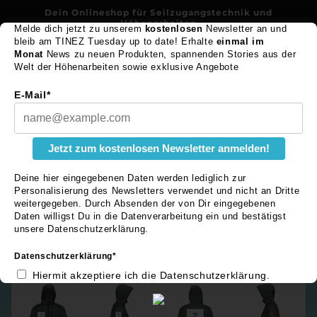
Direkt
Dein Onlineshop für Seilzugangstechnik und
zum
Höhenarbeiten
Inhalt
Melde dich jetzt zu unserem
kostenlosen
Newsletter an und
bleib am TINEZ Tuesday up to date! Erhalte
einmal im
Monat
News zu neuen Produkten, spannenden Stories aus der
TINEZ workwear
Warenko
Welt der Höhenarbeiten sowie exklusive Angebote
E-Mail*
Logoservice
Hoodyjacke
Jetzt zum kostenlosen Newsletter anmelden!
VINDEBY
Deine hier eingegebenen Daten werden lediglich zur
Personalisierung des Newsletters verwendet und nicht an Dritte
weitergegeben. Durch Absenden der von Dir eingegebenen
Daten willigst Du in die Datenverarbeitung ein und bestätigst
unsere Datenschutzerklärung.
Hier sind unsere Empfehlungen, wo und in welcher Größe
du
dein
Logo
auf der Hoodyjacke platzieren könntest:
Datenschutzerklärung*
Hiermit akzeptiere ich die Datenschutzerklärung.