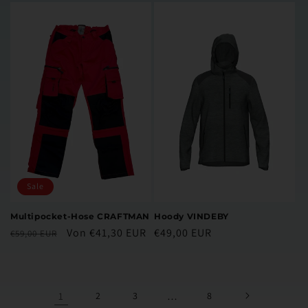
Sale
Multipocket-Hose CRAFTMAN
Hoody VINDEBY
Normaler
Verkaufspreis
Von €41,30 EUR
Normaler
€49,00 EUR
€59,00 EUR
Preis
Preis
1
2
3
…
8