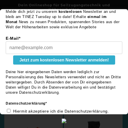
Direkt
Dein Onlineshop für Seilzugangstechnik und
zum
Höhenarbeiten
Inhalt
Melde dich jetzt zu unserem
kostenlosen
Newsletter an und
bleib am TINEZ Tuesday up to date! Erhalte
einmal im
Monat
News zu neuen Produkten, spannenden Stories aus der
TINEZ workwear
Warenko
Welt der Höhenarbeiten sowie exklusive Angebote
E-Mail*
K
ALLE PRODUKTE
a
Jetzt zum kostenlosen Newsletter anmelden!
t
Deine hier eingegebenen Daten werden lediglich zur
e
Personalisierung des Newsletters verwendet und nicht an Dritte
weitergegeben. Durch Absenden der von Dir eingegebenen
g
Daten willigst Du in die Datenverarbeitung ein und bestätigst
unsere Datenschutzerklärung.
o
Filtern und sortieren
85 Produkte
Datenschutzerklärung*
r
Hiermit akzeptiere ich die Datenschutzerklärung.
i