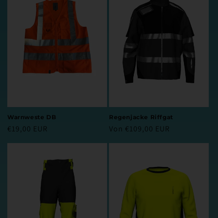
e
:
Warnweste DB
Regenjacke Riffgat
Normaler
€19,00 EUR
Normaler
Von €109,00 EUR
Preis
Preis