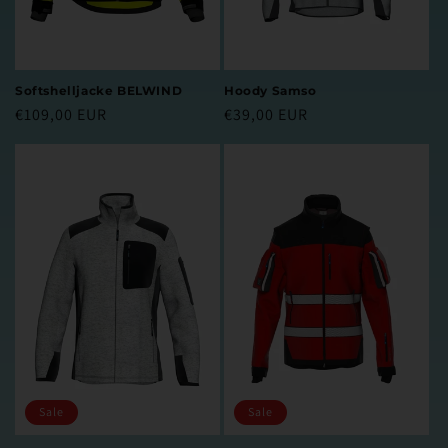
Softshelljacke BELWIND
Hoody Samso
Normaler
€109,00 EUR
Normaler
€39,00 EUR
Preis
Preis
Sale
Sale