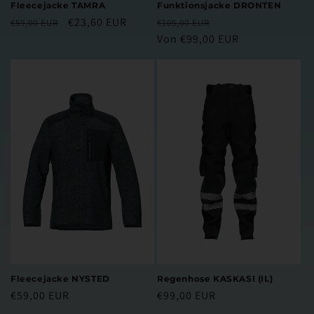
Fleecejacke TAMRA
Funktionsjacke DRONTEN
Normaler
Verkaufspreis
€23,60 EUR
Normaler
Verkaufspreis
€59,00 EUR
€105,00 EUR
Preis
Preis
Von €99,00 EUR
Fleecejacke NYSTED
Regenhose KASKASI (IL)
Normaler
€59,00 EUR
Normaler
€99,00 EUR
Preis
Preis