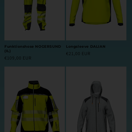
Funktionshose NOGERSUND
Longsleeve DALIAN
(IL)
Normaler
€21,00 EUR
Normaler
€109,00 EUR
Preis
Preis