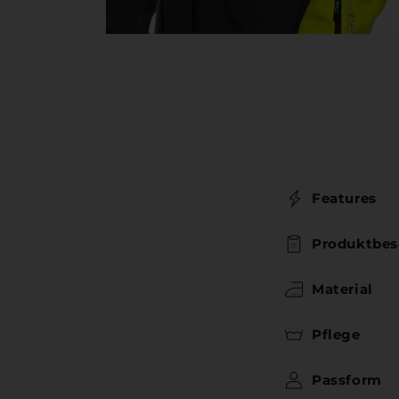
Medien
6
in
Modal
öffnen
Features
Produktbes
Material
Pflege
Passform