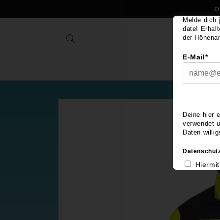
Direkt
D
zum
Inhalt
Melde dich 
date! Erhal
der Höhenar
E-Mail*
Shop
Bl
Zu
Produktinformationen
Deine hier 
springen
verwendet u
Daten willi
Datenschutz
Hiermit