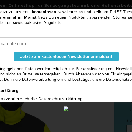
ein Onlineshop für Seilzugangstechnik und Höhenarbeit
jetzt zu unserem
kostenlosen
Newsletter an und bleib am TINEZ Tues
te
einmal im Monat
News zu neuen Produkten, spannenden Stories au
TINEZ workwear
beiten sowie exklusive Angebote
og
Features
Katalog
Nachhaltigkeit
Newsletter
Über 
Jetzt zum kostenlosen Newsletter anmelden!
TI
eingegebenen Daten werden lediglich zur Personalisierung des Newslet
nd nicht an Dritte weitergegeben. Durch Absenden der von Dir eingeg
gst Du in die Datenverarbeitung ein und bestätigst unsere Datenschutze
erklärung*
 akzeptiere ich die Datenschutzerklärung.
N
€
Pr
ink
Siz