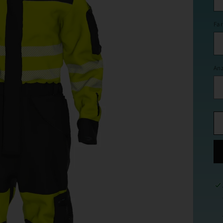
Fa
An